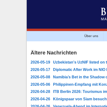
Über uns
Ältere Nachrichten
2026-05-19 Uzbekistan's UzNIF listed on
2026-05-17 Diplomatic After Work im NIO 
2026-05-08 Namibia’s Bet in the Shadow 
2026-05-06 Philippinen-Empfang mit Kon
2026-04-28 ITB Berlin 2026: Tourismus im
2026-04-26 Königspaar von Siam besuchte
2026-04-26 Venezuela-Abend im Internati