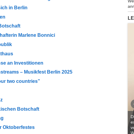
Wen
anm
ch in Berlin
ien
LE
Botschaft
afterin Marlene Bonnici
ublik
athaus
e an Investitionen
streams – Musikfest Berlin 2025
our two countries”
nz
ischen Botschaft
D
ag
e
r Oktoberfestes
Ich lese BUSINESS & DIPLOMACY schon seit
v
vielen Jahren und finde das Magazin immer
W