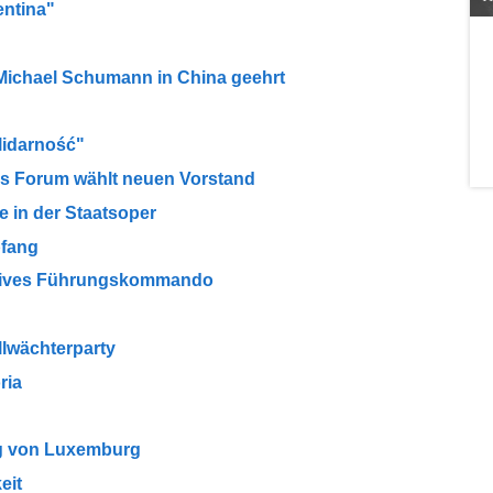
entina"
informativ, interessant und unterhaltend. | Helga
Exner, Honorarkonsulin von Burkina Faso,
Präsidentin Konsular Korps Deutschland a. D.
ichael Schumann in China geehrt
lidarność"
s Forum wählt neuen Vorstand
 in der Staatsoper
pfang
atives Führungskommando
llwächterparty
ria
ag von Luxemburg
eit