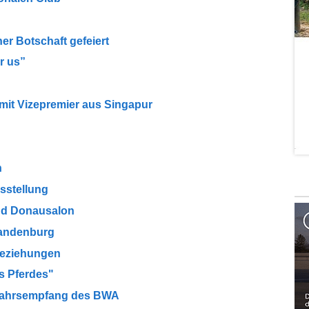
er Botschaft gefeiert
r us”
mit Vizepremier aus Singapur
n
sstellung
und Donausalon
randenburg
beziehungen
s Pferdes"
ujahrsempfang des BWA