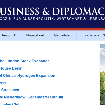
Team
▼
Monatsbrief
Mediadaten
Info-Service
 the London Stock Exchange
House Berlin
of China’s Hydrogen Expansion
zert
 Stresstest
 Niederfinow: Gedenktafel enthüllt
onalen Club