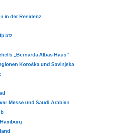
n in der Residenz
fplatz
tchells „Bernarda Albas Haus“
egionen Koroška und Savinjska
z
al
ver-Messe und Saudi-Arabien
ub
n Hamburg
nland