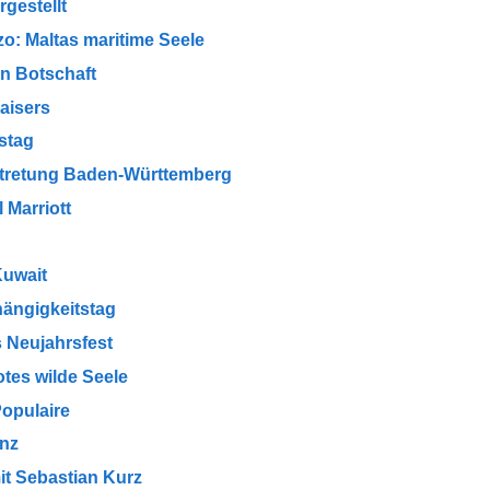
gestellt
o: Maltas maritime Seele
en Botschaft
aisers
stag
rtretung Baden-Württemberg
 Marriott
Kuwait
ängigkeitstag
 Neujahrsfest
tes wilde Seele
opulaire
enz
t Sebastian Kurz