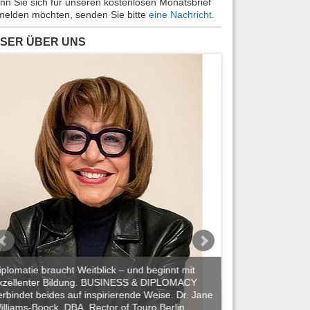
n Sie sich für unseren kostenlosen Monatsbrief
elden möchten, senden Sie bitte
eine Nachricht.
SER ÜBER UNS
iplomatie braucht Weitblick – und beginnt mit
xzellenter Bildung. BUSINESS & DIPLOMACY
BUSINESS & DIPLO
erbindet beides auf inspirierende Weise. Dr. Jane
Reisejournalisten
illiams-Boock, DBA, Rector of Touro Berlin