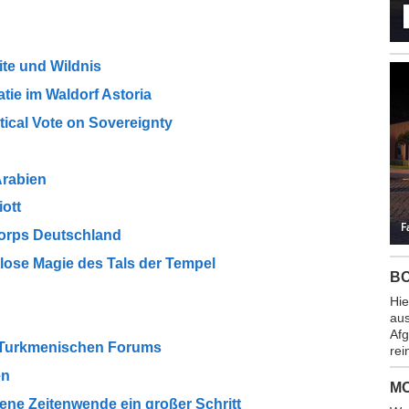
te und Wildnis
ie im Waldorf Astoria
tical Vote on Sovereignty
Arabien
ott
Korps Deutschland
tlose Magie des Tals der Tempel
BO
Hie
aus
Afg
-Turkmenischen Forums
rei
en
M
ne Zeitenwende ein großer Schritt