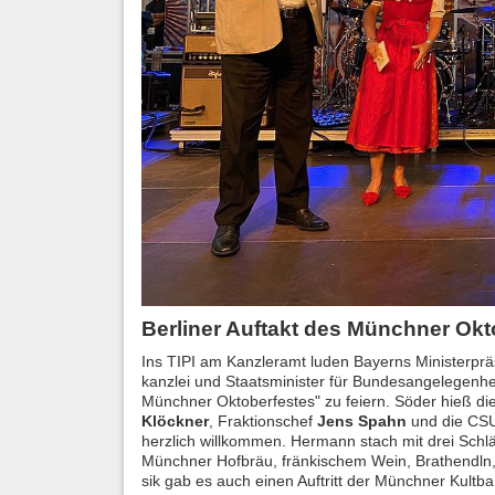
Ber­li­ner Auf­takt des Münch­ner Ok­to
Ins TIPI am Kanz­ler­amt luden Bay­erns Mi­nis­ter­prä
kanz­lei und Staats­mi­nis­ter für Bun­des­an­ge­le­gen­he
Münch­ner Ok­to­ber­fes­tes" zu fei­ern. Söder hieß di
Klöck­ner
, Frak­ti­ons­chef
Jens Spahn
und die CSU-
herz­lich will­kom­men. Her­mann stach mit drei Schlä­
Münch­ner Hof­bräu, frän­ki­schem Wein, Bra­thendln, L
sik gab es auch einen Auf­tritt der Münch­ner Kult­b