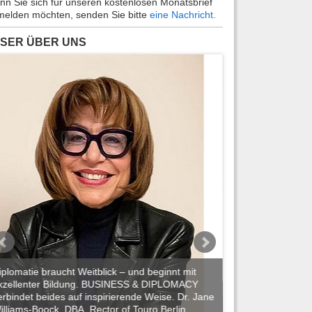
n Sie sich für unseren kostenlosen Monatsbrief
elden möchten, senden Sie bitte
eine Nachricht.
SER ÜBER UNS
iplomatie braucht Weitblick – und beginnt mit
xzellenter Bildung. BUSINESS & DIPLOMACY
BUSINESS & DIPLO
erbindet beides auf inspirierende Weise. Dr. Jane
Reisejournalisten
illiams-Boock, DBA, Rector of Touro Berlin