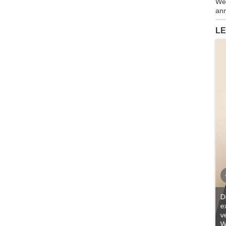
Wen
anm
LE
D
e
Ich lese BUSINESS & DIPLOMACY schon seit
v
vielen Jahren und finde das Magazin immer
W