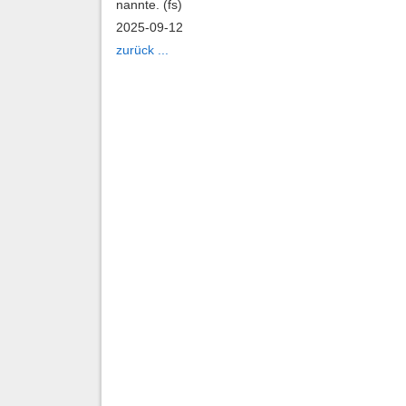
nann­te. (fs)
2025-09-12
zu­rück ...