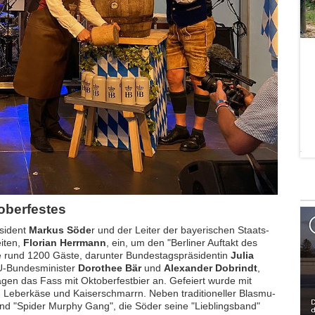
­ber­fes­tes
­si­dent
Mar­kus Söde
r und der Lei­ter der baye­ri­schen Staats­
i­ten,
Flo­ri­an Herr­mann
, ein, um den "Ber­li­ner Auf­takt des
e rund 1200 Gäste, dar­un­ter Bun­des­tags­prä­si­den­tin
Julia
Bun­des­mi­nis­ter
Do­ro­thee Bär
und
Alex­an­der Dobrindt
,
gen das Fass mit Ok­to­ber­fest­bier an. Ge­fei­ert wurde mit
e­ber­kä­se und Kai­ser­schmarrn. Neben tra­di­tio­nel­ler Blas­mu­
and "Spi­der Mur­phy Gang", die Söder seine "Lieb­lings­band"