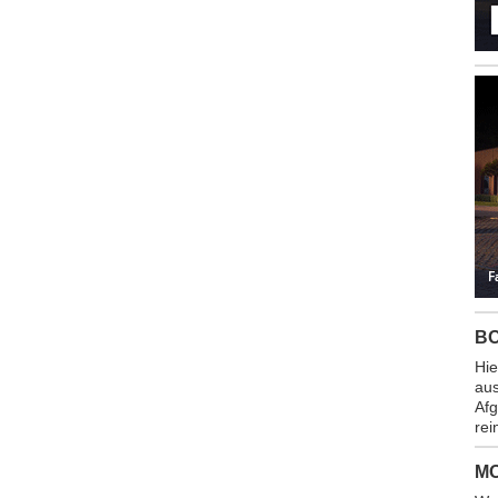
BO
Hie
aus
Afg
rei
M